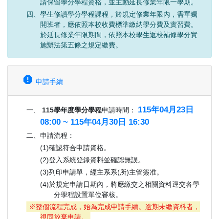
請保留學分學程資格，並主動延長修業年限一學期。
四、學生修讀學分學程課程，於規定修業年限內，需單獨
開班者，應依照本校收費標準繳納學分費及實習費。
於延長修業年限期間，依照本校學生返校補修學分實
施辦法第五條之規定繳費。
report
申請手續
115年04月23日
一、
115學年度學分學程
申請時間：
08:00 ~ 115年04月30日 16:30
二、申請流程：
(1)確認符合申請資格。
(2)登入系統登錄資料並確認無誤。
(3)列印申請單，經主系系(所)主管簽准。
(4)於規定申請日期內，將應繳交之相關資料逕交各學
分學程設置單位審核。
※整個流程完成，始為完成申請手續。逾期未繳資料者，
視同放棄申請。