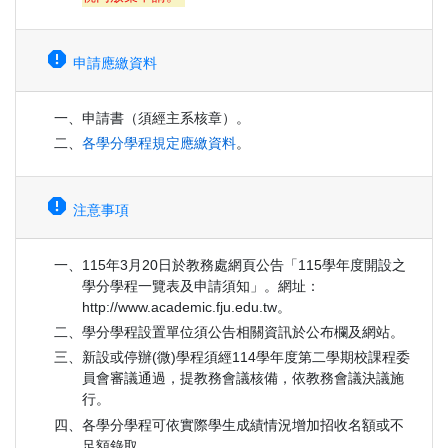
report
申請應繳資料
一、申請書（須經主系核章）。
二、
各學分學程規定應繳資料
。
report
注意事項
一、115年3月20日於教務處網頁公告「115學年度開設之
學分學程一覽表及申請須知」。網址：
http://www.academic.fju.edu.tw。
二、學分學程設置單位須公告相關資訊於公布欄及網站。
三、新設或停辦(微)學程須經114學年度第二學期校課程委
員會審議通過，提教務會議核備，依教務會議決議施
行。
四、各學分學程可依實際學生成績情況增加招收名額或不
足額錄取。